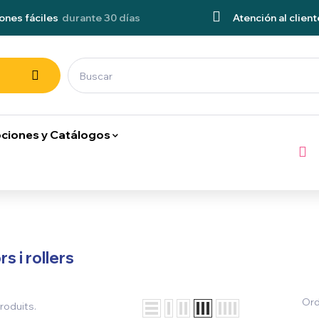
ones fáciles
durante 30 días
Atención al client
ciones y Catálogos
s i rollers
Or
produits.