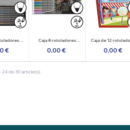
otuladores
Caja 8 rotuladores
Caja de 12 rotulad
 68 metallic
Stabilo Pen 68 metallic
escolars Stabilo P
0 €
0,00 €
0,00 €
e metálico
-24 de 30 article(s)