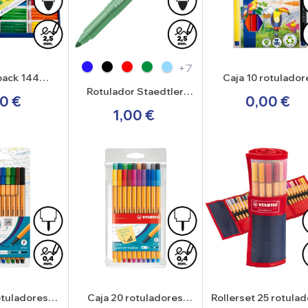
+7
pack 144
Caja 10 rotulador
s Staedtler
Staedtler Noris 3
Rotulador Staedtler
0 €
0,00 €
s 340
Noris 340
1,00 €
otuladores
Caja 20 rotuladores
Rollerset 25 rotula