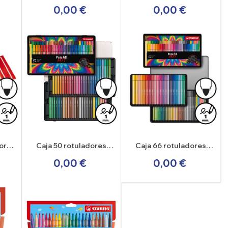
Stabilo Point 88 en
Stabilo Point 88 en
0,00 €
0,00 €
estuche metálico
estuche metálico
dores
Caja 50 rotuladores
Caja 66 rotuladores
Stabilo Pen 68 en
Stabilo Pen 68 en
0,00 €
0,00 €
estuche metálico
estuche metálico