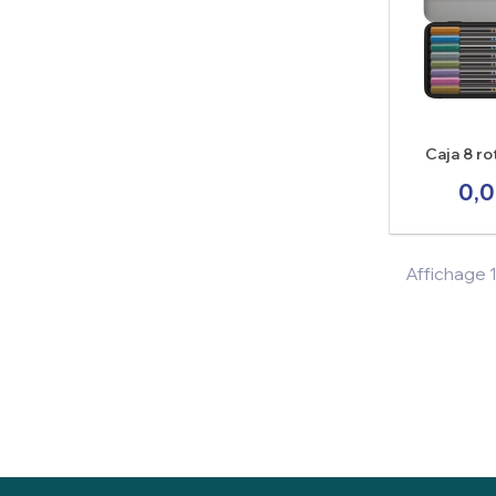
Caja 8 r
Stabilo Pen
0,0
en estuch
Affichage 1