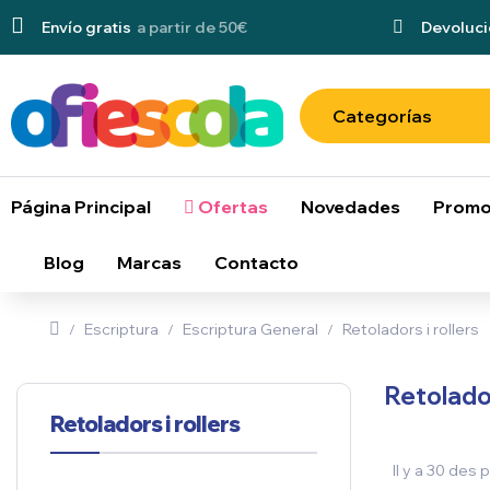
Envío gratis
a partir de 50€
Devoluci
Categorías
Página Principal
Ofertas
Novedades
Promo
Blog
Marcas
Contacto
Escriptura
Escriptura General
Retoladors i rollers
Retolador
Retoladors i rollers
Il y a 30 des 