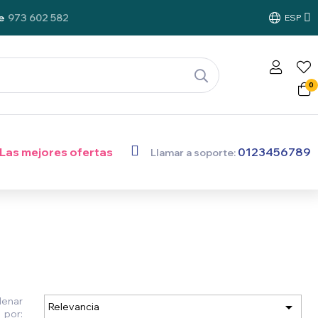
e
973 602 582
ESP
0
0123456789
Las mejores ofertas
Llamar a soporte:
denar

Relevancia
por: