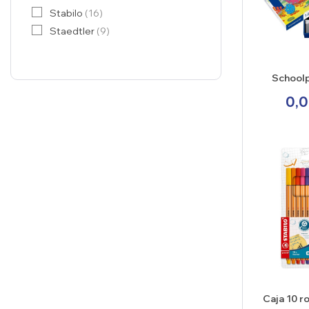
Stabilo
(16)
Staedtler
(9)
School
rotuladore
0,0
Nori
Caja 10 r