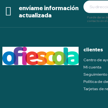
envíame información
actualizada
Puede darse de
contacto en el 
clientes
Centro de a
Mi cuenta
Seguimiento 
Política de d
Tarjetas de r