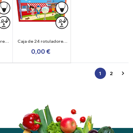
ores
Caja de 24 rotuladores
ower
escolars Stabilo Power
0,00 €

1
2