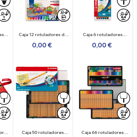
es
Caja 12 rotuladores de
Caja 6 rotuladores
26
doble punta Staedtler
Stabilo Point 88
0,00 €
0,00 €
Noris 320
dores
Caja 50 rotuladores
Caja 66 rotuladores