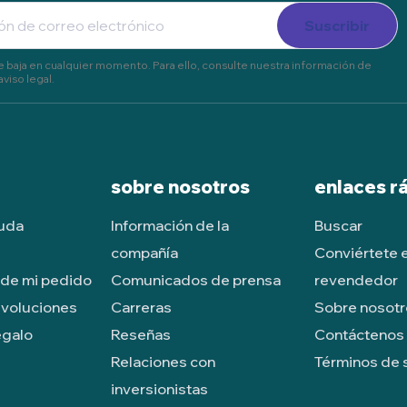
Suscribir
 baja en cualquier momento. Para ello, consulte nuestra información de
aviso legal.
sobre nosotros
enlaces r
yuda
Información de la
Buscar
compañía
Conviértete 
de mi pedido
Comunicados de prensa
revendedor
evoluciones
Carreras
Sobre nosot
egalo
Reseñas
Contáctenos
Relaciones con
Términos de 
inversionistas