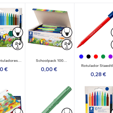
otuladores
Schoolpack 100
 Noris 326
rotuladores Staedtler
Rotulador Staedt
0 €
0,00 €
Noris 326
Noris 326
0,28 €